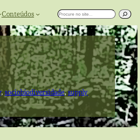
Conteúdos
Pesquisar
y
, 
sociobiodiversidade
, 
supply