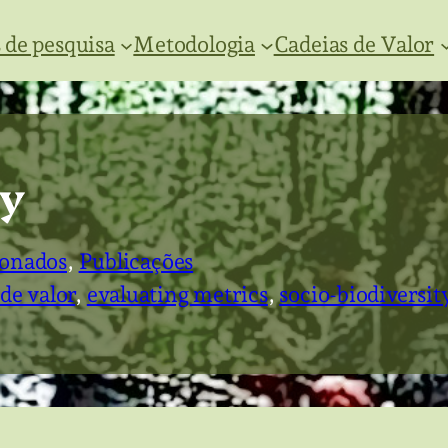
 de pesquisa
Metodologia
Cadeias de Valor
y
ionados
, 
Publicações
de valor
, 
evaluating metrics
, 
socio-biodiversit