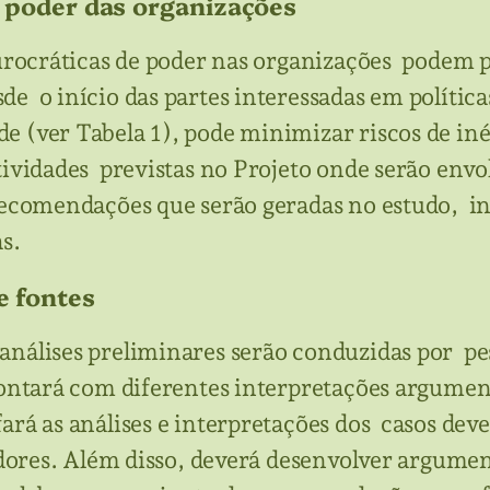
de poder das organizações
 burocráticas de poder nas organizações podem 
de o início das partes interessadas em polític
 (ver Tabela 1), pode minimizar riscos de inér
atividades previstas no Projeto onde serão env
 recomendações que serão geradas no estudo, i
as.
de fontes
 análises preliminares serão conduzidas por 
 contará com diferentes interpretações argume
rá as análises e interpretações dos casos dever
adores. Além disso, deverá desenvolver argumen