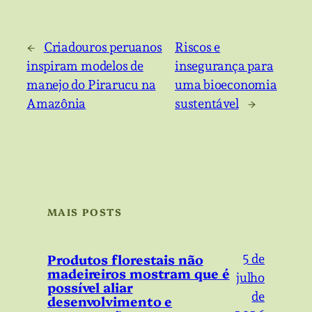
←
Criadouros peruanos
Riscos e
inspiram modelos de
insegurança para
manejo do Pirarucu na
uma bioeconomia
Amazônia
sustentável
→
MAIS POSTS
Produtos florestais não
5 de
madeireiros mostram que é
julho
possível aliar
de
desenvolvimento e