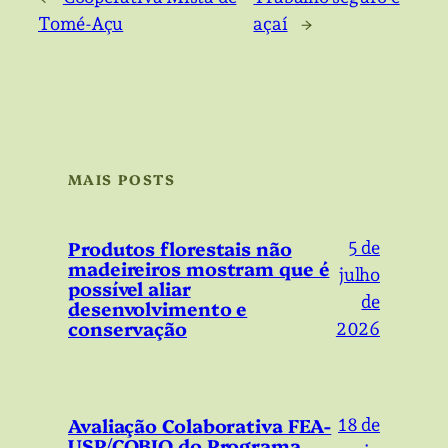
Tomé-Açu
açaí
→
MAIS POSTS
Produtos florestais não
5 de
madeireiros mostram que é
julho
possível aliar
de
desenvolvimento e
conservação
2026
Avaliação Colaborativa FEA-
18 de
USP/COBIO do Programa