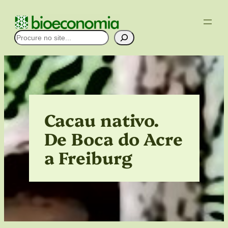
Pular
para
Pesquisar
o
conteúdo
Cacau nativo.
De Boca do Acre
a Freiburg