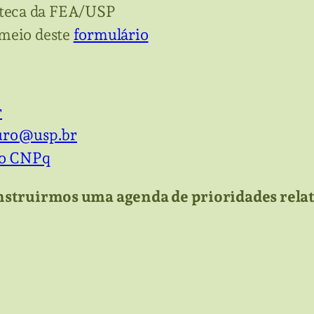
teca da FEA/USP
 meio deste
formulário
r
uro@usp.br
ho CNPq
nstruirmos uma agenda de prioridades rela