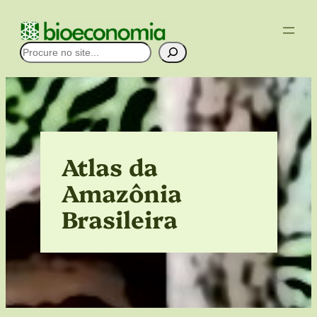
Pular
para
Pesquisar
o
conteúdo
Atlas da
Amazônia
Brasileira