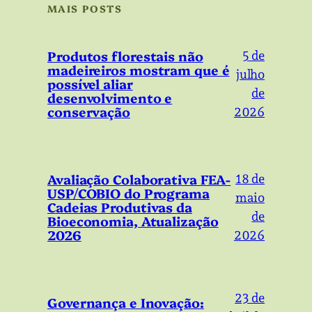
MAIS POSTS
Produtos florestais não
5 de
madeireiros mostram que é
julho
possível aliar
de
desenvolvimento e
conservação
2026
Avaliação Colaborativa FEA-
18 de
USP/COBIO do Programa
maio
Cadeias Produtivas da
de
Bioeconomia, Atualização
2026
2026
23 de
Governança e Inovação: