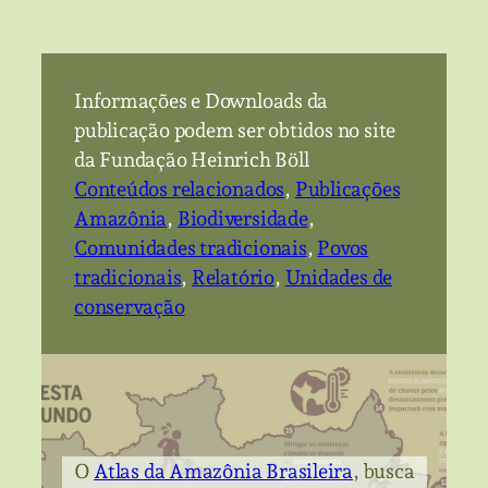
Informações e Downloads da
publicação podem ser obtidos no site
da Fundação Heinrich Böll
Conteúdos relacionados
, 
Publicações
Amazônia
, 
Biodiversidade
, 
Comunidades tradicionais
, 
Povos
tradicionais
, 
Relatório
, 
Unidades de
conservação
O
Atlas da Amazônia Brasileira
, busca