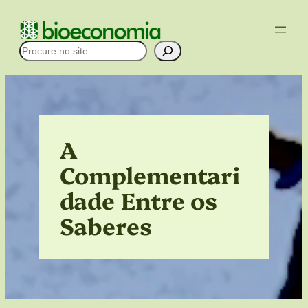
Pular
para
Pesquisar
o
conteúdo
A
Complementari
dade Entre os
Saberes