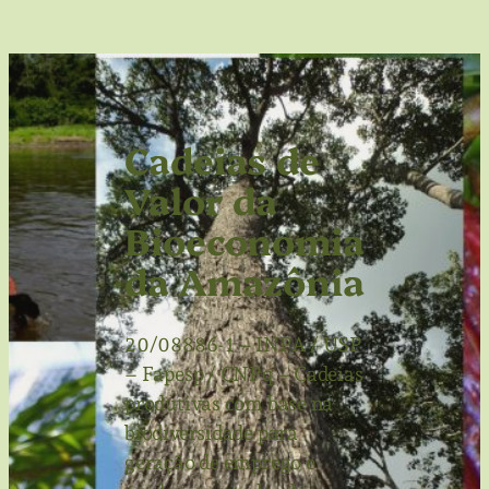
Cadeias de
Valor da
Bioeconomia
da Amazônia
20/08886-1 – INPA / USP
– Fapesp / CNPq – Cadeias
produtivas com base na
biodiversidade para
geração de emprego e