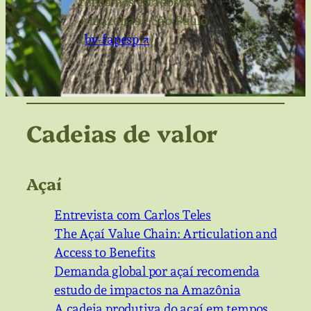
renda nos estados do
Amazonas e São Paulo
(
bv-fapesp ↗
)
Cadeias de valor
Açaí
Entrevista com Carlos Teles
The Açaí Value Chain: Articulation and
Access to Benefits
Demanda global por açaí recomenda
estudo de impactos na Amazônia
A cadeia produtiva do açaí em tempos