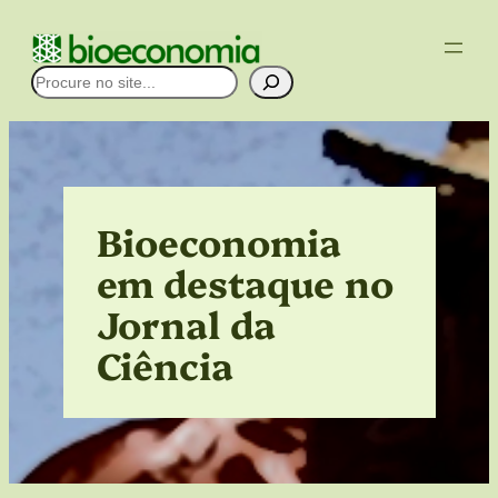
Pular
para
Pesquisar
o
conteúdo
Bioeconomia
em destaque no
Jornal da
Ciência