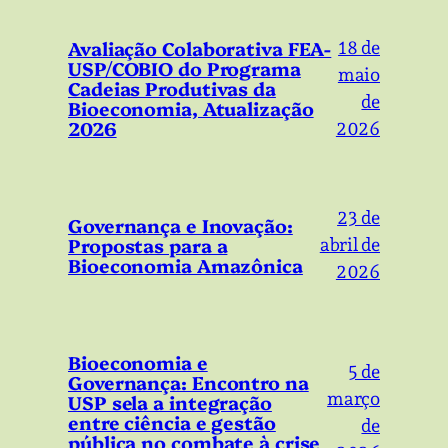
Avaliação Colaborativa FEA-
18 de
USP/COBIO do Programa
maio
Cadeias Produtivas da
de
Bioeconomia, Atualização
2026
2026
23 de
Governança e Inovação:
Propostas para a
abril de
Bioeconomia Amazônica
2026
Bioeconomia e
5 de
Governança: Encontro na
março
USP sela a integração
entre ciência e gestão
de
pública no combate à crise