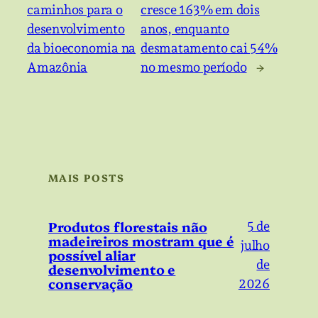
caminhos para o
cresce 163% em dois
desenvolvimento
anos, enquanto
da bioeconomia na
desmatamento cai 54%
Amazônia
no mesmo período
→
MAIS POSTS
Produtos florestais não
5 de
madeireiros mostram que é
julho
possível aliar
de
desenvolvimento e
conservação
2026