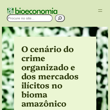
Pular
para
Pesquisar
o
conteúdo
O cenário do
crime
organizado e
dos mercados
ilícitos no
bioma
amazônico