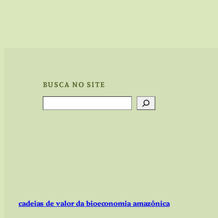
BUSCA NO SITE
Search
cadeias de valor da bioeconomia amazônica