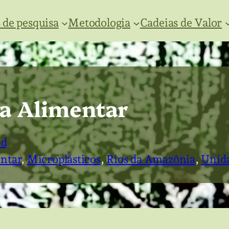
 de pesquisa
Metodologia
Cadeias de Valor
a Alimentar
ed
ntar
, 
Microplásticos
, 
Rios da Amazônia
, 
Unida