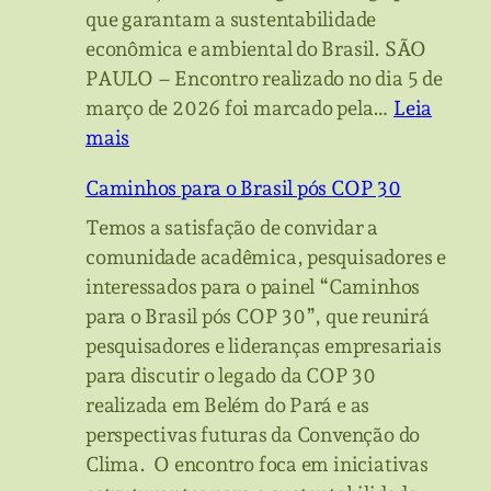
que garantam a sustentabilidade
econômica e ambiental do Brasil. SÃO
PAULO – Encontro realizado no dia 5 de
março de 2026 foi marcado pela…
Leia
:
mais
Bioeconomia
Caminhos para o Brasil pós COP 30
e
Governança:
Temos a satisfação de convidar a
Encontro
comunidade acadêmica, pesquisadores e
na
interessados para o painel “Caminhos
USP
para o Brasil pós COP 30”, que reunirá
sela
pesquisadores e lideranças empresariais
a
para discutir o legado da COP 30
integração
realizada em Belém do Pará e as
entre
perspectivas futuras da Convenção do
ciência
Clima. O encontro foca em iniciativas