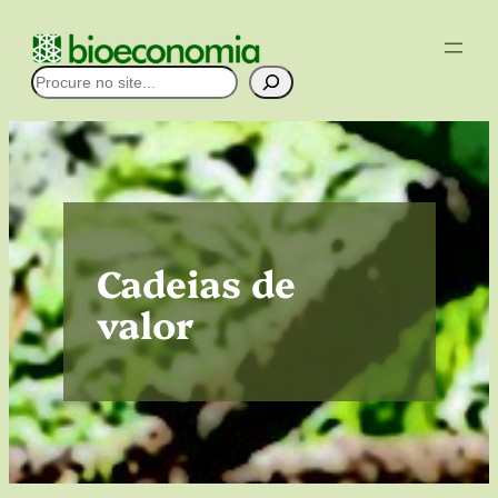
Pular
para
Pesquisar
o
conteúdo
Cadeias de
valor