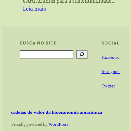
e
estruturantes para a sustentabilidade…
gestão
:
Leia mais
pública
Caminhos
no
para
combate
o
à
Brasil
BUSCA NO SITE
SOCIAL
crise
pós
Search
climática
COP
Facebook
30
Instagram
Twitter
cadeias de valor da bioeconomia amazônica
Proudly powered by
WordPress