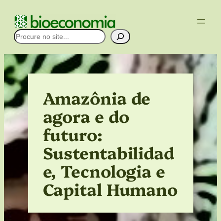
Pular
para
Pesquisar
o
conteúdo
Amazônia de
agora e do
futuro:
Sustentabilidad
e, Tecnologia e
Capital Humano